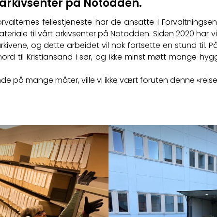
t arkivsenter på Notodden.
alternes fellestjeneste har de ansatte i Forvaltningse
teriale til vårt arkivsenter på Notodden. Siden 2020 har 
arkivene, og dette arbeidet vil nok fortsette en stund til. 
ord til Kristiansand i sør, og ikke minst møtt mange hy
e på mange måter, ville vi ikke vært foruten denne «reise