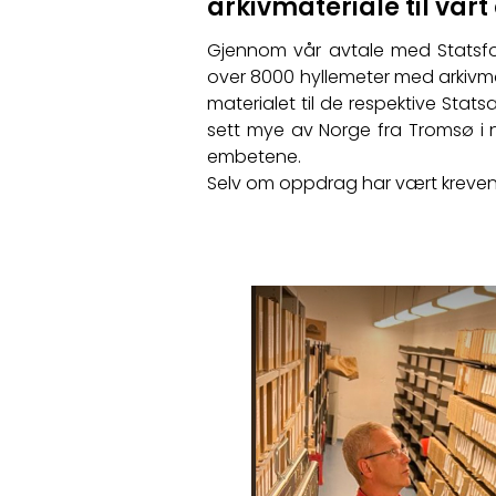
arkivmateriale til vår
Gjennom vår avtale med Statsforv
over 8000 hyllemeter med arkivma
materialet til de respektive Stats
sett mye av Norge fra Tromsø i n
embetene.
Selv om oppdrag har vært krevend