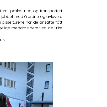
nteret pakket ned og transportert
vi jobbet med å ordne og avlevere
På disse turene har de ansatte fått
ggelige medarbeidere ved de ulike
n».