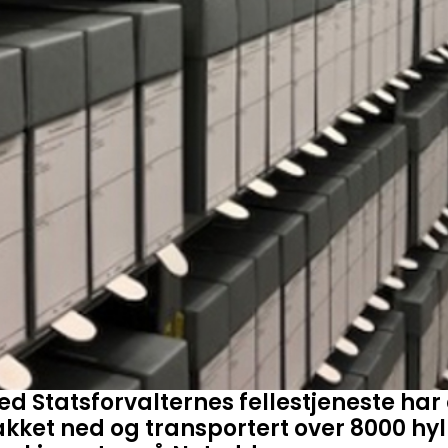
 Statsforvalternes fellestjeneste har 
akket ned og transportert over 8000 h